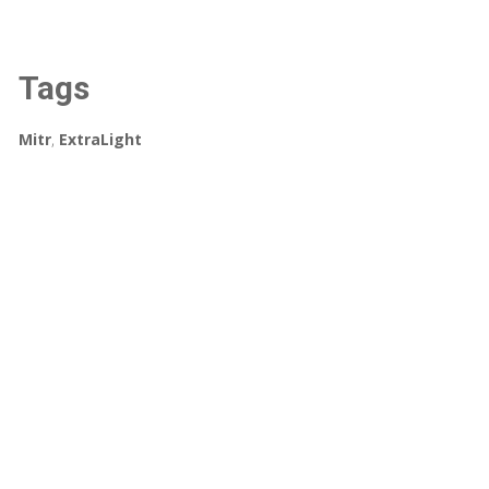
Tags
Mitr
,
ExtraLight